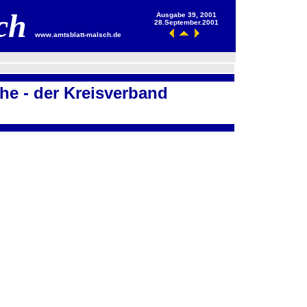
sch
Ausgabe 39, 2001
28.September.2001
www.amtsblatt-malsch.de
he - der Kreisverband