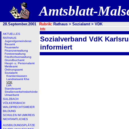
Amtsblatt-Mal
28.September.2001
Rubrik:
Rathaus > Sozialamt > VDK
Info
AKTUELLES
Sozialverband VdK Karlsru
RATHAUS
Jugendgemeinderat
Bauamt
informiert
Feuerwehr
Finanzverwaltung
Forstverwaltung
Friedhofsverwaltung
Grundbuchamt
Haupt- u. Personalamt
Meldeamt
Ordnungsamt
Sozialamt
Krankenkassen
Landratsamt Khe
VDK
LVA
Standesamt
Straßenverkehrsbehörde
Umweltamt
SULZBACH
VÖLKERSBACH
WALDPRECHTSWEIER
BILDUNG
SCHULEN IM UMKREIS
NICHTAMTLICHES
AUSBILDUNGSPLÄTZE