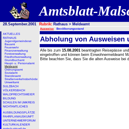
Amtsblatt-Mal
28.September.2001
Rubrik:
Rathaus > Meldeamt
Ausweise
Bevölkerungsstand
AKTUELLES
Abholung von Ausweisen 
RATHAUS
Jugendgemeinderat
Bauamt
Feuerwehr
Alle bis zum
15.08.2001
beantragten Reisepässe un
Finanzverwaltung
Forstverwaltung
eingetroffen und können beim Einwohnermeldeamt Ma
Friedhofsverwaltung
Bitte beachten Sie, dass Sie die alten Ausweise be
Grundbuchamt
Haupt- u. Personalamt
Meldeamt
Ordnungsamt
Sozialamt
Standesamt
Straßenverkehrsbehörde
Umweltamt
SULZBACH
VÖLKERSBACH
WALDPRECHTSWEIER
BILDUNG
SCHULEN IM UMKREIS
NICHTAMTLICHES
AUSBILDUNGSPLÄTZE
FAHRPLANAUSKUNFT
UNTERNEHMERFORUM
KULTURKALENDER
malsch-aktuell.de