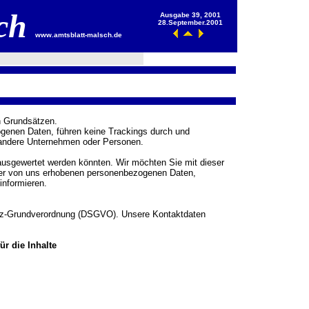
sch
Ausgabe 39, 2001
28.September.2001
www.amtsblatt-malsch.de
n Grundsätzen.
ogenen Daten, führen keine Trackings durch und
 andere Unternehmen oder Personen.
ausgewertet werden könnten. Wir möchten Sie mit dieser
der von uns erhobenen personenbezogenen Daten,
informieren.
hutz-Grundverordnung (DSGVO). Unsere Kontaktdaten
ür die Inhalte