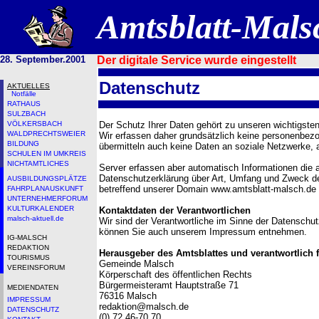
Amtsblatt-Mal
28. September.2001
Der digitale Service wurde eingestellt
Datenschutz
AKTUELLES
Notfälle
RATHAUS
SULZBACH
VÖLKERSBACH
Der Schutz Ihrer Daten gehört zu unseren wichtigste
WALDPRECHTSWEIER
Wir erfassen daher grundsätzlich keine personenbez
BILDUNG
übermitteln auch keine Daten an soziale Netzwerke,
SCHULEN IM UMKREIS
NICHTAMTLICHES
Server erfassen aber automatisch Informationen die 
Datenschutzerklärung über Art, Umfang und Zweck 
AUSBILDUNGSPLÄTZE
betreffend unserer Domain www.amtsblatt-malsch.de 
FAHRPLANAUSKUNFT
UNTERNEHMERFORUM
KULTURKALENDER
Kontaktdaten der Verantwortlichen
malsch-aktuell.de
Wir sind der Verantwortliche im Sinne der Datensc
können Sie auch unserem Impressum entnehmen.
IG-MALSCH
REDAKTION
Herausgeber des Amtsblattes und verantwortlich f
TOURISMUS
Gemeinde Malsch
VEREINSFORUM
Körperschaft des öffentlichen Rechts
Bürgermeisteramt Hauptstraße 71
MEDIENDATEN
76316 Malsch
IMPRESSUM
redaktion@malsch.de
DATENSCHUTZ
(0) 72 46-70 70