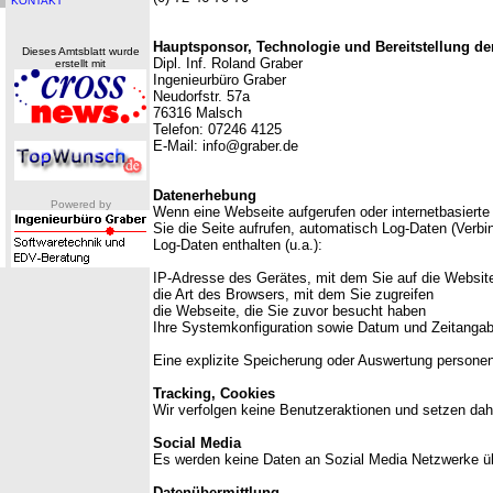
KONTAKT
Hauptsponsor, Technologie und Bereitstellung de
Dieses Amtsblatt wurde
Dipl. Inf. Roland Graber
erstellt mit
Ingenieurbüro Graber
Neudorfstr. 57a
76316 Malsch
Telefon: 07246 4125
E-Mail: info@graber.de
Datenerhebung
Powered by
Wenn eine Webseite aufgerufen oder internetbasierte
Sie die Seite aufrufen, automatisch Log-Daten (Verbi
Log-Daten enthalten (u.a.):
IP-Adresse des Gerätes, mit dem Sie auf die Website
die Art des Browsers, mit dem Sie zugreifen
die Webseite, die Sie zuvor besucht haben
Ihre Systemkonfiguration sowie Datum und Zeitanga
Eine explizite Speicherung oder Auswertung personen
Tracking, Cookies
Wir verfolgen keine Benutzeraktionen und setzen dah
Social Media
Es werden keine Daten an Sozial Media Netzwerke üb
Datenübermittlung