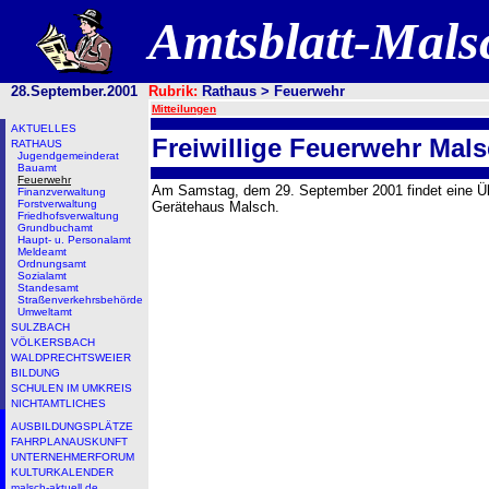
Amtsblatt-Mal
28.September.2001
Rubrik:
Rathaus > Feuerwehr
Mitteilungen
AKTUELLES
Freiwillige Feuerwehr Mal
RATHAUS
Jugendgemeinderat
Bauamt
Feuerwehr
Am Samstag, dem 29. September 2001 findet eine Übu
Finanzverwaltung
Forstverwaltung
Gerätehaus Malsch.
Friedhofsverwaltung
Grundbuchamt
Haupt- u. Personalamt
Meldeamt
Ordnungsamt
Sozialamt
Standesamt
Straßenverkehrsbehörde
Umweltamt
SULZBACH
VÖLKERSBACH
WALDPRECHTSWEIER
BILDUNG
SCHULEN IM UMKREIS
NICHTAMTLICHES
AUSBILDUNGSPLÄTZE
FAHRPLANAUSKUNFT
UNTERNEHMERFORUM
KULTURKALENDER
malsch-aktuell.de