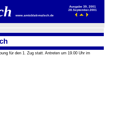
sch
Ausgabe 39, 2001
28.September.2001
www.amtsblatt-malsch.de
sch
ng für den 1. Zug statt. Antreten um 19.00 Uhr im