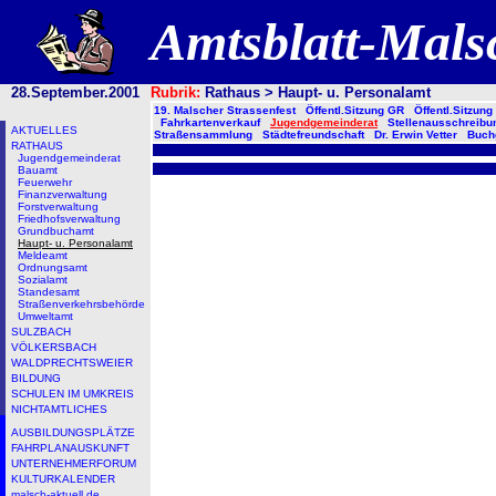
Amtsblatt-Mal
28.September.2001
Rubrik:
Rathaus > Haupt- u. Personalamt
19. Malscher Strassenfest
Öffentl.Sitzung GR
Öffentl.Sitzung
Fahrkartenverkauf
Jugendgemeinderat
Stellenausschreibu
AKTUELLES
Straßensammlung
Städtefreundschaft
Dr. Erwin Vetter
Buch
RATHAUS
Jugendgemeinderat
Bauamt
Feuerwehr
Finanzverwaltung
Forstverwaltung
Friedhofsverwaltung
Grundbuchamt
Haupt- u. Personalamt
Meldeamt
Ordnungsamt
Sozialamt
Standesamt
Straßenverkehrsbehörde
Umweltamt
SULZBACH
VÖLKERSBACH
WALDPRECHTSWEIER
BILDUNG
SCHULEN IM UMKREIS
NICHTAMTLICHES
AUSBILDUNGSPLÄTZE
FAHRPLANAUSKUNFT
UNTERNEHMERFORUM
KULTURKALENDER
malsch-aktuell.de