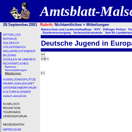
Amtsblatt-Mal
28.September.2001
Rubrik:
Nichtamtliches > Mitteilungen
Naturschutz und Landschaftspflege
KVV
Ettlinger Polizei
Po
Gasfernversorgung
Verbraucherzentrale
Amt für Landwirtsc
AKTUELLES
RATHAUS
Deutsche Jugend in Europ
SULZBACH
VÖLKERSBACH
WALDPRECHTSWEIER

BILDUNG

SCHULEN IM UMKREIS
NICHTAMTLICHES
Rathaus
Veranstaltungen

Mitteilungen
AUSBILDUNGSPLÄTZE
FAHRPLANAUSKUNFT
UNTERNEHMERFORUM
KULTURKALENDER
malsch-aktuell.de
IG-MALSCH
REDAKTION
TOURISMUS
VEREINSFORUM
MEDIENDATEN
IMPRESSUM