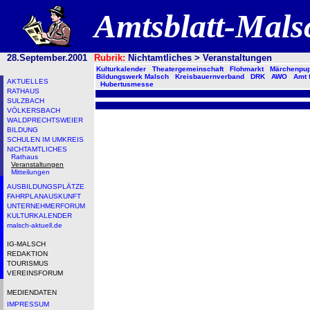
Amtsblatt-Mal
28.September.2001
Rubrik:
Nichtamtliches > Veranstaltungen
Kulturkalender
Theatergemeinschaft
Flohmarkt
Märchenpup
Bildungswerk Malsch
Kreisbauernverband
DRK
AWO
Amt 
AKTUELLES
Hubertusmesse
RATHAUS
SULZBACH
VÖLKERSBACH
WALDPRECHTSWEIER
BILDUNG
SCHULEN IM UMKREIS
NICHTAMTLICHES
Rathaus
Veranstaltungen
Mitteilungen
AUSBILDUNGSPLÄTZE
FAHRPLANAUSKUNFT
UNTERNEHMERFORUM
KULTURKALENDER
malsch-aktuell.de
IG-MALSCH
REDAKTION
TOURISMUS
VEREINSFORUM
MEDIENDATEN
IMPRESSUM