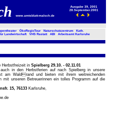
sch
Ausgabe 39, 2001
28.September.2001
www.amtsblatt-malsch.de
pentheater
ÖkoRegioTour
Naturschutzzentrum
Kath.
für Landwirtschaft
VHS Rastatt
ABI
Arbeitsamt Karlsruhe
Herbstfreizeit in
Spielberg 29.10. - 02.11.01
auch in den Herbstferien auf nach Spielberg in unsere
kt am Waldrand und bieten mit ihrem weitreichenden
mit unseren Betreuerinnen ein tolles Programm auf die
fr. 15, 76133
Karlsruhe,
he.de