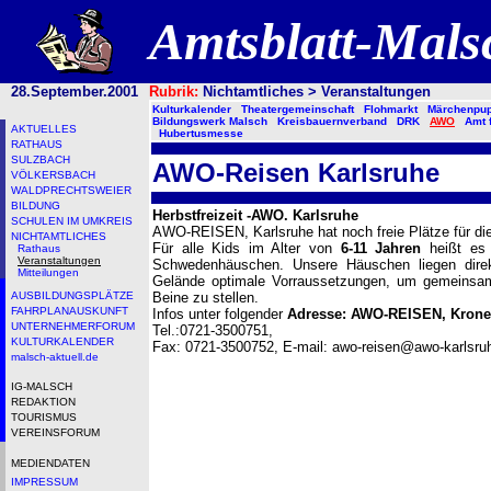
Amtsblatt-Mal
28.September.2001
Rubrik:
Nichtamtliches > Veranstaltungen
Kulturkalender
Theatergemeinschaft
Flohmarkt
Märchenpup
Bildungswerk Malsch
Kreisbauernverband
DRK
AWO
Amt 
AKTUELLES
Hubertusmesse
RATHAUS
SULZBACH
AWO-Reisen Karlsruhe
VÖLKERSBACH
WALDPRECHTSWEIER
BILDUNG
Herbstfreizeit -AWO. Karlsruhe
SCHULEN IM UMKREIS
AWO-REISEN, Karlsruhe hat noch freie Plätze für die 
NICHTAMTLICHES
Für alle Kids im Alter von
6-11 Jahren
heißt es 
Rathaus
Veranstaltungen
Schwedenhäuschen. Unsere Häuschen liegen dire
Mitteilungen
Gelände optimale Vorraussetzungen, um gemeinsam 
AUSBILDUNGSPLÄTZE
Beine zu stellen.
FAHRPLANAUSKUNFT
Infos unter folgender
Adresse: AWO-REISEN, Kronens
UNTERNEHMERFORUM
Tel.:0721-3500751,
KULTURKALENDER
Fax: 0721-3500752, E-mail: awo-reisen@awo-karlsru
malsch-aktuell.de
IG-MALSCH
REDAKTION
TOURISMUS
VEREINSFORUM
MEDIENDATEN
IMPRESSUM