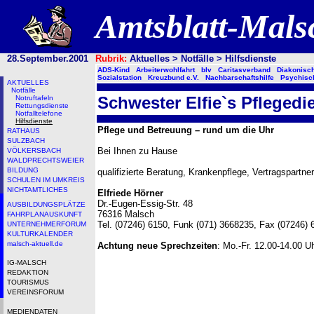
Amtsblatt-Mal
28.September.2001
Rubrik:
Aktuelles > Notfälle > Hilfsdienste
ADS-Kind
Arbeiterwohlfahrt
blv
Caritasverband
Diakonisc
Sozialstation
Kreuzbund e.V.
Nachbarschaftshilfe
Psychisc
AKTUELLES
Notfälle
Schwester Elfie`s Pflegedi
Notruftafeln
Rettungsdienste
Notfalltelefone
Hilfsdienste
Pflege und Betreuung – rund um die Uhr
RATHAUS
SULZBACH
Bei Ihnen zu Hause
VÖLKERSBACH
WALDPRECHTSWEIER
BILDUNG
qualifizierte Beratung, Krankenpflege, Vertragspartne
SCHULEN IM UMKREIS
NICHTAMTLICHES
Elfriede Hörner
Dr.-Eugen-Essig-Str. 48
AUSBILDUNGSPLÄTZE
76316 Malsch
FAHRPLANAUSKUNFT
Tel. (07246) 6150, Funk (071) 3668235, Fax (07246) 
UNTERNEHMERFORUM
KULTURKALENDER
malsch-aktuell.de
Achtung neue Sprechzeiten
: Mo.-Fr. 12.00-14.00 U
IG-MALSCH
REDAKTION
TOURISMUS
VEREINSFORUM
MEDIENDATEN