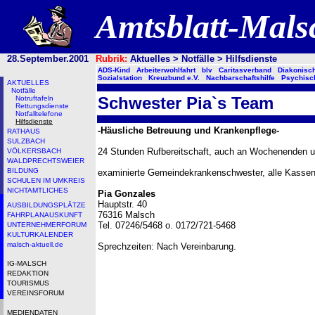
Amtsblatt-Mal
28.September.2001
Rubrik:
Aktuelles > Notfälle > Hilfsdienste
ADS-Kind
Arbeiterwohlfahrt
blv
Caritasverband
Diakonisc
Sozialstation
Kreuzbund e.V.
Nachbarschaftshilfe
Psychisc
AKTUELLES
Notfälle
Schwester Pia`s Team
Notruftafeln
Rettungsdienste
Notfalltelefone
Hilfsdienste
-Häusliche Betreuung und Krankenpflege-
RATHAUS
SULZBACH
24 Stunden Rufbereitschaft, auch an Wochenenden u
VÖLKERSBACH
WALDPRECHTSWEIER
BILDUNG
examinierte Gemeindekrankenschwester, alle Kassen
SCHULEN IM UMKREIS
NICHTAMTLICHES
Pia Gonzales
Hauptstr. 40
AUSBILDUNGSPLÄTZE
76316 Malsch
FAHRPLANAUSKUNFT
Tel. 07246/5468 o. 0172/721-5468
UNTERNEHMERFORUM
KULTURKALENDER
malsch-aktuell.de
Sprechzeiten: Nach Vereinbarung.
IG-MALSCH
REDAKTION
TOURISMUS
VEREINSFORUM
MEDIENDATEN