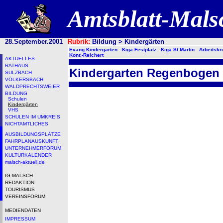
Amtsblatt-Mal
28.September.2001
Rubrik:
Bildung > Kindergärten
Evang.Kindergarten
Kiga Festplatz
Kiga St.Martin
Arbeitskr
Konr.-Reichert
AKTUELLES
RATHAUS
Kindergarten Regenbogen
SULZBACH
VÖLKERSBACH
WALDPRECHTSWEIER
BILDUNG
Schulen
Kindergärten
VHS
SCHULEN IM UMKREIS
NICHTAMTLICHES
AUSBILDUNGSPLÄTZE
FAHRPLANAUSKUNFT
UNTERNEHMERFORUM
KULTURKALENDER
malsch-aktuell.de
IG-MALSCH
REDAKTION
TOURISMUS
VEREINSFORUM
MEDIENDATEN
IMPRESSUM