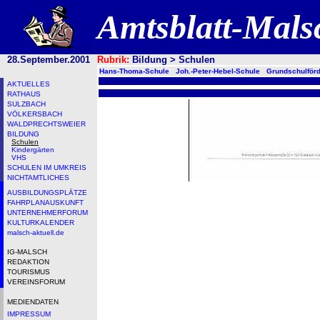
Amtsblatt-Mal
28.September.2001
Rubrik:
Bildung > Schulen
Hans-Thoma-Schule
Joh.-Peter-Hebel-Schule
Grundschulför
AKTUELLES
RATHAUS
SULZBACH
VÖLKERSBACH
WALDPRECHTSWEIER
BILDUNG
Schulen
Kindergärten
VHS
SCHULEN IM UMKREIS
NICHTAMTLICHES
AUSBILDUNGSPLÄTZE
FAHRPLANAUSKUNFT
UNTERNEHMERFORUM
KULTURKALENDER
malsch-aktuell.de
IG-MALSCH
REDAKTION
TOURISMUS
VEREINSFORUM
MEDIENDATEN
IMPRESSUM