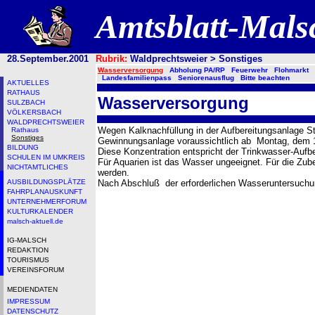
Amtsblatt-Mal
28.September.2001
Rubrik:
Waldprechtsweier > Sonstiges
Wasserversorgung
Abholung PA/RP
Feuerwehr
Flohmarkt
Landesfamilienpass
Seniorenausflug
Bitte beachten
AKTUELLES
RATHAUS
Wasserversorgung
SULZBACH
VÖLKERSBACH
WALDPRECHTSWEIER
Wegen Kalknachfüllung in der Aufbereitungsanlage 
Rathaus
Sonstiges
Gewinnungsanlage voraussichtlich ab Montag, dem 10
BILDUNG
Diese Konzentration entspricht der Trinkwasser-Aufb
SCHULEN IM UMKREIS
Für Aquarien ist das Wasser ungeeignet. Für die Zu
NICHTAMTLICHES
werden.
AUSBILDUNGSPLÄTZE
Nach Abschluß der erforderlichen Wasseruntersuchun
FAHRPLANAUSKUNFT
UNTERNEHMERFORUM
KULTURKALENDER
malsch-aktuell.de
IG-MALSCH
REDAKTION
TOURISMUS
VEREINSFORUM
MEDIENDATEN
IMPRESSUM
DATENSCHUTZ