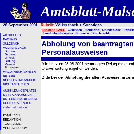
Amtsblatt-Mal
28.September.2001
Rubrik:
Völkersbach > Sonstiges
Abholung PA/RP
Gefunden
Flohmarkt
Grundstücke
Papie
Landesfamilienpass
Senioren
Bitte beachten
AKTUELLES
RATHAUS
Abholung von beantragten
SULZBACH
VÖLKERSBACH
Personalausweisen
Rathaus
Bauamt
Umwelt
Bildung
Alle bis zum 28.08.2001 beantragten Reisepässe und
Vereine
Sonstiges
Ortsverwaltung abgeholt werden.
WALDPRECHTSWEIER
BILDUNG
Bitte bei der Abholung die alten Ausweise mitbri
SCHULEN IM UMKREIS
NICHTAMTLICHES
AUSBILDUNGSPLÄTZE
FAHRPLANAUSKUNFT
UNTERNEHMERFORUM
KULTURKALENDER
malsch-aktuell.de
IG-MALSCH
REDAKTION
TOURISMUS
VEREINSFORUM