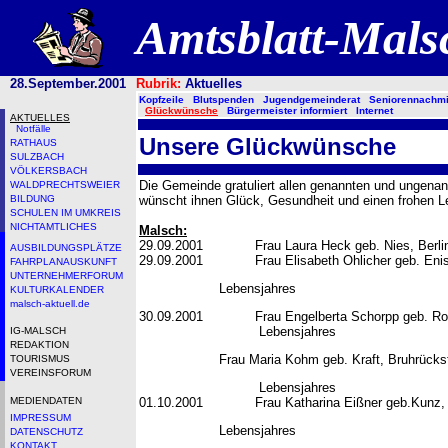
Amtsblatt-Mal
28.September.2001
Rubrik:
Aktuelles
Kopfzeile
Blutspenden
Jugendgemeinderat
Seniorennachmi
Glückwünsche
Bürgermeister informiert
Internet
AKTUELLES
Notfälle
Unsere Glückwünsche
RATHAUS
SULZBACH
VÖLKERSBACH
Die Gemeinde gratuliert allen genannten und ungena
WALDPRECHTSWEIER
BILDUNG
wünscht ihnen Glück, Gesundheit und einen frohen 
SCHULEN IM UMKREIS
NICHTAMTLICHES
Malsch:
29.09.2001 Frau Laura Heck geb. Nies, Berliner S
AUSBILDUNGSPLÄTZE
29.09.2001 Frau Elisabeth Ohlicher geb. Enis, H
FAHRPLANAUSKUNFT
UNTERNEHMERFORUM
Lebensjahres
KULTURKALENDER
malsch-aktuell.de
30.09.2001 Frau Engelberta Schorpp geb. Roo
Lebensjahres
IG-MALSCH
REDAKTION
Frau Maria Kohm geb. Kraft, Bruhrück
TOURISMUS
VEREINSFORUM
Lebensjahres
MEDIENDATEN
01.10.2001 Frau Katharina Eißner geb.Kunz, Sulz
IMPRESSUM
Lebensjahres
DATENSCHUTZ
KONTAKT