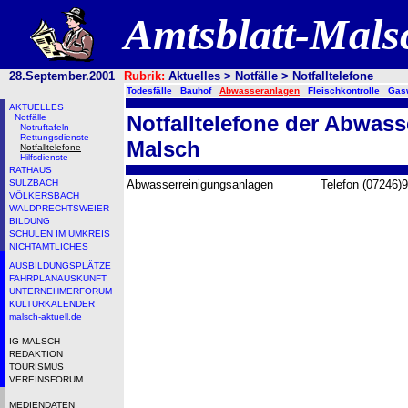
Amtsblatt-Mal
28.September.2001
Rubrik:
Aktuelles > Notfälle > Notfalltelefone
Todesfälle
Bauhof
Abwasseranlagen
Fleischkontrolle
Gas
AKTUELLES
Notfalltelefone der Abwas
Notfälle
Notruftafeln
Rettungsdienste
Malsch
Notfalltelefone
Hilfsdienste
RATHAUS
SULZBACH
Abwasserreinigungsanlagen Telefon (07246)9
VÖLKERSBACH
WALDPRECHTSWEIER
BILDUNG
SCHULEN IM UMKREIS
NICHTAMTLICHES
AUSBILDUNGSPLÄTZE
FAHRPLANAUSKUNFT
UNTERNEHMERFORUM
KULTURKALENDER
malsch-aktuell.de
IG-MALSCH
REDAKTION
TOURISMUS
VEREINSFORUM
MEDIENDATEN